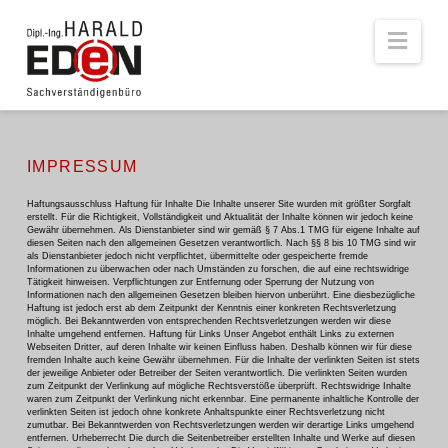
Navi
IMPRESSUM
Haftungsausschluss Haftung für Inhalte Die Inhalte unserer Site wurden mit größter Sorgfalt
erstellt. Für die Richtigkeit, Vollständigkeit und Aktualität der Inhalte können wir jedoch keine
Gewähr übernehmen. Als Dienstanbieter sind wir gemäß § 7 Abs.1 TMG für eigene Inhalte auf
diesen Seiten nach den allgemeinen Gesetzen verantwortlich. Nach §§ 8 bis 10 TMG sind wir
als Dienstanbieter jedoch nicht verpflichtet, übermittelte oder gespeicherte fremde
Informationen zu überwachen oder nach Umständen zu forschen, die auf eine rechtswidrige
Tätigkeit hinweisen. Verpflichtungen zur Entfernung oder Sperrung der Nutzung von
Informationen nach den allgemeinen Gesetzen bleiben hiervon unberührt. Eine diesbezügliche
Haftung ist jedoch erst ab dem Zeitpunkt der Kenntnis einer konkreten Rechtsverletzung
möglich. Bei Bekanntwerden von entsprechenden Rechtsverletzungen werden wir diese
Inhalte umgehend entfernen. Haftung für Links Unser Angebot enthält Links zu externen
Webseiten Dritter, auf deren Inhalte wir keinen Einfluss haben. Deshalb können wir für diese
fremden Inhalte auch keine Gewähr übernehmen. Für die Inhalte der verlinkten Seiten ist stets
der jeweilige Anbieter oder Betreiber der Seiten verantwortlich. Die verlinkten Seiten wurden
zum Zeitpunkt der Verlinkung auf mögliche Rechtsverstöße überprüft. Rechtswidrige Inhalte
waren zum Zeitpunkt der Verlinkung nicht erkennbar. Eine permanente inhaltliche Kontrolle der
verlinkten Seiten ist jedoch ohne konkrete Anhaltspunkte einer Rechtsverletzung nicht
zumutbar. Bei Bekanntwerden von Rechtsverletzungen werden wir derartige Links umgehend
entfernen. Urheberrecht Die durch die Seitenbetreiber erstellten Inhalte und Werke auf diesen