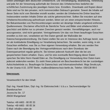
Seiten unterliegen dem deutschen Urheberrecht. Die Vervielfältigung, Bearbeitung, Verbreitung
und jede Art der Verwertung außerhalb der Grenzen des Urheberrechtes bedürfen der
schriftlichen Zustimmung des jeweiligen Autors bzw. Erstellers. Downloads und Kopien dieser
Seite sind nur für den privaten, nicht kommerziellen Gebrauch gestattet. Soweit die Inhalte auf
dieser Seite nicht vom Betreiber erstellt wurden, werden die Urheberrechte Dritter beachtet.
Insbesondere werden Inhalte Dritter als solche gekennzeichnet. Sollten Sie trotzdem auf eine
Urheberrechtsverletzung aufmerksam werden, bitten wir um einen entsprechenden Hinweis.
Bei Bekanntwerden von Rechtsverletzungen werden wir derartige Inhalte umgehend entfernen.
Quellenverweis: Disclaimer eRecht24.de Sämtliche Texte und Bilder sind urheberrechtlich
geschützt und dürfen nur zu privaten Zwecken genutzt werden. Vervielfältigungen, auch nur
auszugsweise, sind nicht gestattet. Vertragshinweis Um das von Ihnen beauftragte Gutachten
erstellen zu kön nen, verarbeiten wir Ihre Daten gemäß der Maßstäbe der
Datenschutzgrundverordnung. Die Daten stellen Sie uns im Interesse des Auftrags bereit, was
wir als konkludente Einwilligung zur Verarbeitung betrachten. Sie werden, wenn nötig, in ein
Gutachten einfließen, was Sie zu Ihrer eigenen Verwendung erhalten. Bei uns werden Ihre
Daten nach der Beendigung des Vertragsverhältnisses nach dem Grundsatz der
Datensparsamkeit regulär gelöscht. Sie können jederzeit Auskunft über die bei uns
gespeicherten Daten erhalten. Dazu, und für eine eventuelle Berichtigung dieser Daten
sprechen Sie bitte Herrn Harald Eden an. Die Einwilligung zur Verwendung ihrer Daten kann
jederzeit widerrufen werden. Es steht Ihnen jederzeit ein Beschwerderecht bei der zuständigen
Aufsichtsbehörde zu. Beauftragte für Datenschutz und Informationsfreiheit: Maja Smoltczyk,
An der Urania 4-10, 10787 Berlin, mailbox@datenschutz-berlin.de, Telefon: 030/138 89-0
Impressum:
Verantwortlich für den Inhalt:
Dipl.-Ing. Harald Eden, Dipl.-Ing. für Elektrotechnik / ö.b.u.v. Sachverständiger für
Brandursachen
Jeversche Str. 17
26434 Wangerland
Telefon +49 4463 - 80 85 33
Telefax +49 4463 - 80 85 34
E-Mail: info@sv-eden.de